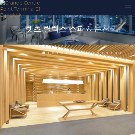
렛츠 릴렉스 스파 & 온천